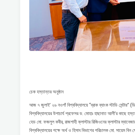
চেক হস্তান্তর অনুষ্ঠান
আজ ৭ জুলাই’ ২৬ নওগাঁ বিশ্ববিদ্যালয়ে “ব্রাক ব্যাংক স্টাডি সেন্টার” (
বিশ্ববিদ্যালয়ের উপাচার্য প্রফেসর ড. মোহাঃ হাছানাত আলী’র কাছে হস্ত
হেড মো. ফজলুল কবীর, রাজশাহী ক্লাস্টার রিজিওনের ক্লাস্টার ম্যানেজার 
বিশ্ববিদ্যালয়ের পক্ষে অর্থ ও হিসাব বিভাগের পরিচালক মো. সায়েম বি