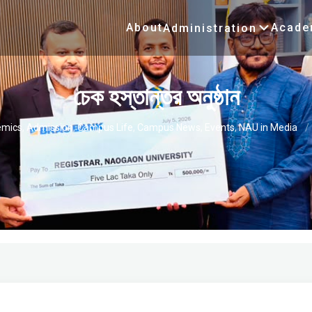
About
Acade
Administration
চেক হস্তান্তর অনুষ্ঠান
mics
,
Admission
,
Campus Life
,
Campus News
,
Events
,
NAU in Media
/