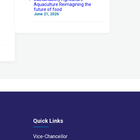
Aquaculture Reimagining the
future of food
June 21, 2026
Quick Links
Vice-Chancellor