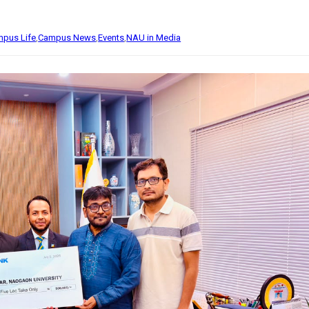
pus Life
,
Campus News
,
Events
,
NAU in Media