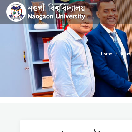
Home
/
Acade