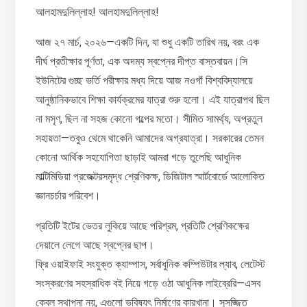
আলহামদুলিল্লাহ! আলহামদুলিল্লাহ!
আজ ২৭ মার্চ, ২০২৬—একটি দিন, যা শুধু একটি তারিখ নয়, বরং এক
দীর্ঘ প্রতীক্ষার পূর্ণতা, এক অদম্য স্বপ্নের দীপ্ত বাস্তবায়ন।সি
ইউনিটের গুচ্ছ ভর্তি পরীক্ষার মধ্য দিয়ে আজ নওগাঁ বিশ্ববিদ্যালয়ে
আনুষ্ঠানিকভাবে শিক্ষা কার্যক্রমের যাত্রা শুরু হলো। এই যাত্রাপথ ছিল
না মসৃণ, ছিল না সহজ কোনো গল্পের মতো। সীমিত সামর্থ্য, অপ্রতুল
সহায়তা—তবুও থেমে থাকেনি আমাদের অগ্রযাত্রা। সরকারের তেমন
কোনো আর্থিক সহযোগিতা ছাড়াই আমরা গড়ে তুলেছি আধুনিক
মাল্টিমিডিয়া প্রজেক্টরসমৃদ্ধ শ্রেণিকক্ষ, ডিজিটাল স্মার্টবোর্ডে আলোকিত
জ্ঞানচর্চার পরিবেশ।
প্রতিটি ইটের ভেতর লুকিয়ে আছে পরিশ্রম, প্রতিটি শ্রেণিকক্ষের
দেয়ালে লেগে আছে স্বপ্নের ছাপ।
ফ্রি ওয়াইফাই সংযুক্ত ক্যাম্পাস, সর্বাধুনিক কম্পিউটার ল্যাব, লেটেস্ট
সংস্করণের সহস্রাধিক বই নিয়ে গড়ে ওঠা আধুনিক লাইব্রেরি—এসব
কেবল স্থাপনা নয়, এগুলো ভবিষ্যৎ নির্মাণের কারখানা। সুসজ্জিত