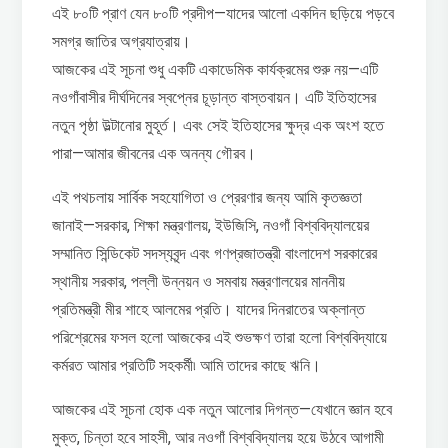
এই ৮০টি প্রাণ যেন ৮০টি প্রদীপ—যাদের আলো একদিন ছড়িয়ে পড়বে
সমগ্র জাতির অগ্রযাত্রায়।
আজকের এই সূচনা শুধু একটি একাডেমিক কার্যক্রমের শুরু নয়—এটি
নওগাঁবাসীর দীর্ঘদিনের স্বপ্নের চূড়ান্ত বাস্তবায়ন। এটি ইতিহাসের
নতুন পৃষ্ঠা উল্টানোর মুহূর্ত। এবং সেই ইতিহাসের ক্ষুদ্র এক অংশ হতে
পারা—আমার জীবনের এক অনন্য গৌরব।
এই পথচলায় সার্বিক সহযোগিতা ও প্রেরণার জন্য আমি কৃতজ্ঞতা
জানাই—সরকার, শিক্ষা মন্ত্রণালয়, ইউজিসি, নওগাঁ বিশ্ববিদ্যালয়ের
সম্মানিত সিন্ডিকেট সদস্যবৃন্দ এবং গণপ্রজাতন্ত্রী বাংলাদেশ সরকারের
স্থানীয় সরকার, পল্লী উন্নয়ন ও সমবায় মন্ত্রণালয়ের মাননীয়
প্রতিমন্ত্রী মীর শাহে আলমের প্রতি। যাদের দিনরাতের অক্লান্ত
পরিশ্রেমের ফসল হলো আজকের এই শুভক্ষণ তারা হলো বিশ্ববিদ্যায়ে
কর্মরত আমার প্রতিটি সহকর্মী৷ আমি তাদের কাছে ঋনি।
আজকের এই সূচনা হোক এক নতুন আলোর দিগন্ত—যেখানে জ্ঞান হবে
মুক্ত, চিন্তা হবে সাহসী, আর নওগাঁ বিশ্ববিদ্যালয় হয়ে উঠবে আগামী