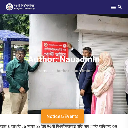
Author:
Nauadmin
Home
/
Author:
nauadmin
Notices/Events
আজ ৪ আগস্ট’২৬ সকাল ১১ টায় নওগাঁ বিশ্ববিদ্যালয়ে ইভি সাব পোস্ট অফিসের শুভ