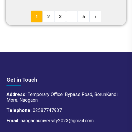
›
1
2
3
…
5
Get in Touch
Address:
Temporary Office: Bypass Road, BorunKandi
More, Naogaon
Telephone:
02587747937
Email:
naogaonuniversity2023@gmail.com