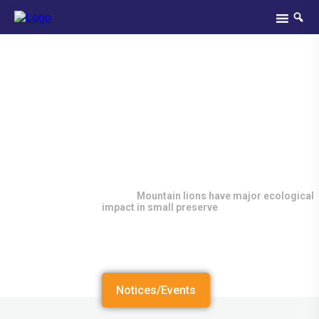
Mountain Lions Have Major
Ecological Impact In Small
Preserve
Home
/
Campus News
/
Mountain lions have major ecological
impact in small preserve
Notices/Events