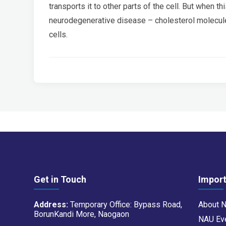
transports it to other parts of the cell. But when th
neurodegenerative disease – cholesterol molecule
cells.
Get in Touch
Import
Address:
Temporary Office: Bypass Road,
About 
BorunKandi More, Naogaon
NAU Ev