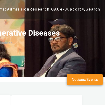
mic
Admission
Research
IQAC
e-Support
Search
erative Diseases
diseases
Notices/Events