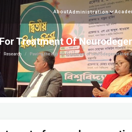
About
Acade
Administration
For Treatment Of Neurodegen
/
Research
/
Paving the way for treatment of neurodegenerative 